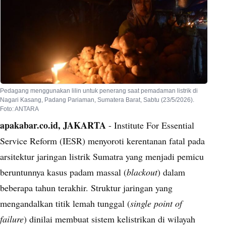
Pedagang menggunakan lilin untuk penerang saat pemadaman listrik di
Nagari Kasang, Padang Pariaman, Sumatera Barat, Sabtu (23/5/2026).
Foto: ANTARA
apakabar.co.id, JAKARTA
- Institute For Essential
Service Reform (IESR) menyoroti kerentanan fatal pada
arsitektur jaringan listrik Sumatra yang menjadi pemicu
beruntunnya kasus padam massal (
blackout
) dalam
beberapa tahun terakhir. Struktur jaringan yang
mengandalkan titik lemah tunggal (
single point of
failure
) dinilai membuat sistem kelistrikan di wilayah