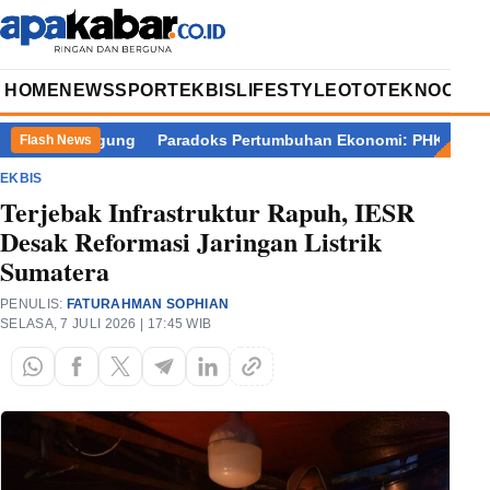
HOME
NEWS
SPORT
EKBIS
LIFESTYLE
OTOTEKNO
OPIN
 9 Kejagung
Paradoks Pertumbuhan Ekonomi: PHK Meledak, Ju
Flash News
EKBIS
Terjebak Infrastruktur Rapuh, IESR
Desak Reformasi Jaringan Listrik
Sumatera
PENULIS:
FATURAHMAN SOPHIAN
SELASA, 7 JULI 2026 | 17:45 WIB