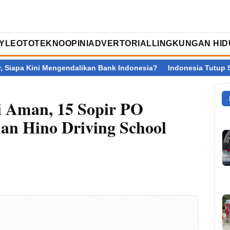
TYLE
OTOTEKNO
OPINI
ADVERTORIAL
LINGKUNGAN HID
ngendalikan Bank Indonesia?
Indonesia Tutup SEA V Cup 2026 d
i Aman, 15 Sopir PO
han Hino Driving School