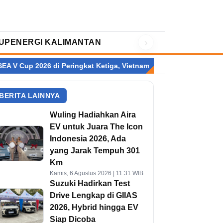
›
UP
ENERGI KALIMANTAN
i Peringkat Ketiga, Vietnam Sabet Gelar Juara
Fajar/Fikri Rebu
BERITA LAINNYA
Wuling Hadiahkan Aira
EV untuk Juara The Icon
Indonesia 2026, Ada
yang Jarak Tempuh 301
Km
Kamis, 6 Agustus 2026 | 11:31 WIB
Suzuki Hadirkan Test
Drive Lengkap di GIIAS
2026, Hybrid hingga EV
Siap Dicoba