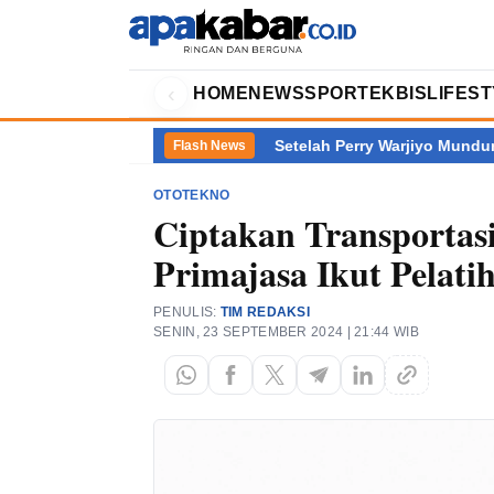
‹
HOME
NEWS
SPORT
EKBIS
LIFES
mantan Terbanyak
Setelah Perry Warjiyo Mundur, Siapa Kini Me
Flash News
OTOTEKNO
Ciptakan Transportas
Primajasa Ikut Pelati
PENULIS:
TIM REDAKSI
SENIN, 23 SEPTEMBER 2024 | 21:44 WIB