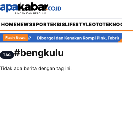
HOME
NEWS
SPORT
EKBIS
LIFESTYLE
OTOTEKNO
OPIN
 Pajak di Mana?
Diborgol dan Kenakan Rompi Pink, Febrie Adria
Flash News
#bengkulu
TAG
Tidak ada berita dengan tag ini.