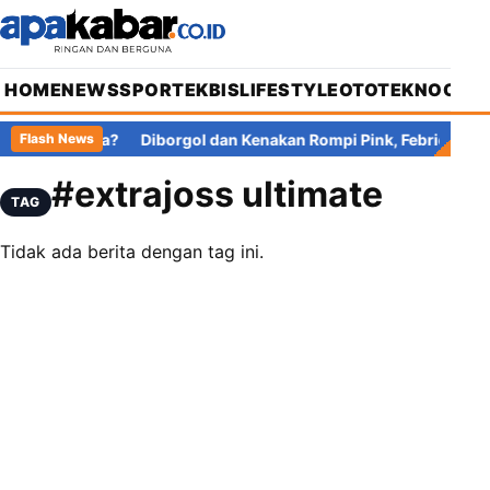
HOME
NEWS
SPORT
EKBIS
LIFESTYLE
OTOTEKNO
OPIN
 Pajak di Mana?
Diborgol dan Kenakan Rompi Pink, Febrie Adria
Flash News
#extrajoss ultimate
TAG
Tidak ada berita dengan tag ini.