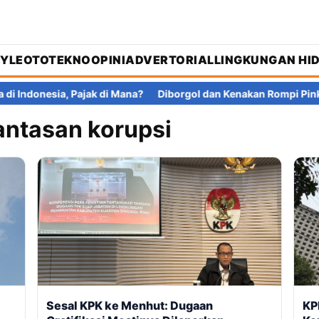
TYLE
OTOTEKNO
OPINI
ADVERTORIAL
LINGKUNGAN HI
a, Pajak di Mana?
Diborgol dan Kenakan Rompi Pink, Febrie Adr
ntasan korupsi
Sesal KPK ke Menhut: Dugaan
KP