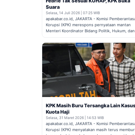
Febrie Tak Sesuai KUHAP, KPK Buka
Suara
Selasa, 14 Juli 2026 | 07:25 WIB
apakabar.co.id, JAKARTA - Komisi Pemberantas
Korupsi (KPK) merespons pernyataan mantan
Menteri Koordinator Bidang Politik, Hukum, da
KPK Masih Buru Tersangka Lain Kasu
Kuota Haji
Selasa, 31 Maret 2026 | 14:53 WIB
apakabar.co.id, JAKARTA - Komisi Pemberantas
Korupsi (KPK) menyatakan masih terus membu