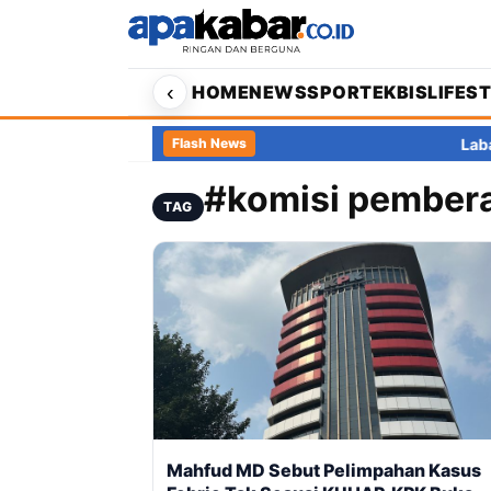
‹
HOME
NEWS
SPORT
EKBIS
LIFES
Laba di Indonesi
Flash News
#komisi pembera
TAG
Mahfud MD Sebut Pelimpahan Kasus