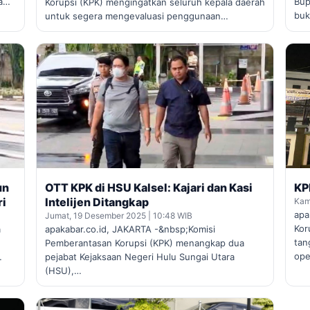
ta…
Bup
Korupsi (KPK) mengingatkan seluruh kepala daerah
bu
untuk segera mengevaluasi penggunaan…
un
OTT KPK di HSU Kalsel: Kajari dan Kasi
KP
ri
Intelijen Ditangkap
Kam
apa
Jumat, 19 Desember 2025 | 10:48 WIB
Kor
a
apakabar.co.id, JAKARTA -&nbsp;Komisi
tan
Pemberantasan Korupsi (KPK) menangkap dua
ope
…
pejabat Kejaksaan Negeri Hulu Sungai Utara
(HSU),…