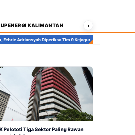
›
DUP
ENERGI KALIMANTAN
iansyah Diperiksa Tim 9 Kejagung
Paradoks Pertumbuhan Ekono
K Pelototi Tiga Sektor Paling Rawan