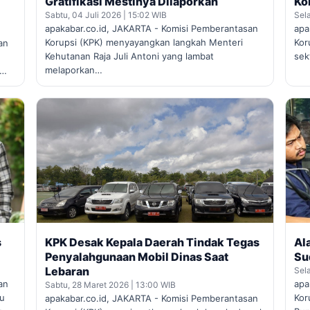
Gratifikasi Mestinya Dilaporkan
Ko
Sabtu, 04 Juli 2026 | 15:02 WIB
Sel
apakabar.co.id, JAKARTA - Komisi Pemberantasan
apa
Korupsi (KPK) menyayangkan langkah Menteri
Kor
an
Kehutanan Raja Juli Antoni yang lambat
sek
melaporkan…
n…
s
KPK Desak Kepala Daerah Tindak Tegas
Al
Penyalahgunaan Mobil Dinas Saat
Su
Lebaran
Sel
an
apa
Sabtu, 28 Maret 2026 | 13:00 WIB
ru
Kor
apakabar.co.id, JAKARTA - Komisi Pemberantasan