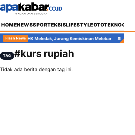
HOME
NEWS
SPORT
EKBIS
LIFESTYLE
OTOTEKNO
OPIN
 Ekonomi: PHK Meledak, Jurang Kemiskinan Melebar
Skandal P
Flash News
#kurs rupiah
TAG
Tidak ada berita dengan tag ini.