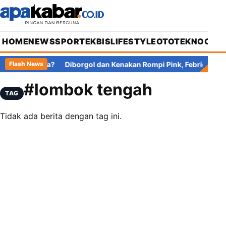
HOME
NEWS
SPORT
EKBIS
LIFESTYLE
OTOTEKNO
OPIN
 Pajak di Mana?
Diborgol dan Kenakan Rompi Pink, Febrie Adria
Flash News
#lombok tengah
TAG
Tidak ada berita dengan tag ini.