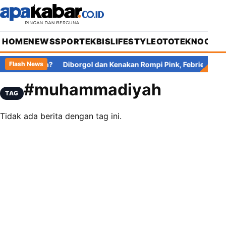
HOME
NEWS
SPORT
EKBIS
LIFESTYLE
OTOTEKNO
OPIN
 Pajak di Mana?
Diborgol dan Kenakan Rompi Pink, Febrie Adria
Flash News
#muhammadiyah
TAG
Tidak ada berita dengan tag ini.