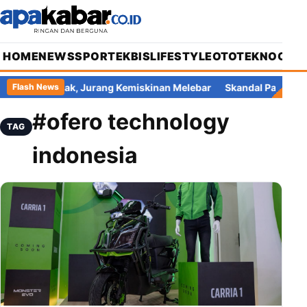
HOME
NEWS
SPORT
EKBIS
LIFESTYLE
OTOTEKNO
OPIN
: PHK Meledak, Jurang Kemiskinan Melebar
Skandal Pajak Banj
Flash News
#ofero technology
TAG
indonesia