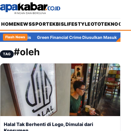
HOME
NEWS
SPORT
EKBIS
LIFESTYLE
OTOTEKNO
OPIN
tis
Green Financial Crime Diusulkan Masuk UU Perampasan As
Flash News
#oleh
TAG
Halal Tak Berhenti di Logo, Dimulai dari
Konsumen