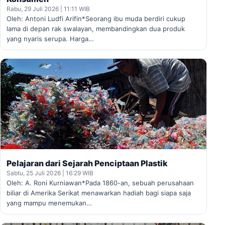
Rabu, 29 Juli 2026 | 11:11 WIB
Oleh: Antoni Ludfi Arifin*Seorang ibu muda berdiri cukup
lama di depan rak swalayan, membandingkan dua produk
yang nyaris serupa. Harga…
Pelajaran dari Sejarah Penciptaan Plastik
Sabtu, 25 Juli 2026 | 16:29 WIB
Oleh: A. Roni Kurniawan*Pada 1860-an, sebuah perusahaan
biliar di Amerika Serikat menawarkan hadiah bagi siapa saja
yang mampu menemukan…