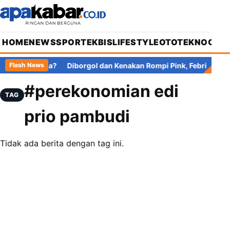
HOME
NEWS
SPORT
EKBIS
LIFESTYLE
OTOTEKNO
OPIN
, Pajak di Mana?
Diborgol dan Kenakan Rompi Pink, Febrie Adri
Flash News
#perekonomian edi
TAG
prio pambudi
Tidak ada berita dengan tag ini.