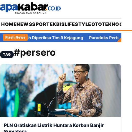
HOME
NEWS
SPORT
EKBIS
LIFESTYLE
OTOTEKNO
OPIN
ie Adriansyah Diperiksa Tim 9 Kejagung
Paradoks Pertumbuhan 
Flash News
#persero
TAG
PLN Gratiskan Listrik Huntara Korban Banjir
Sumatera