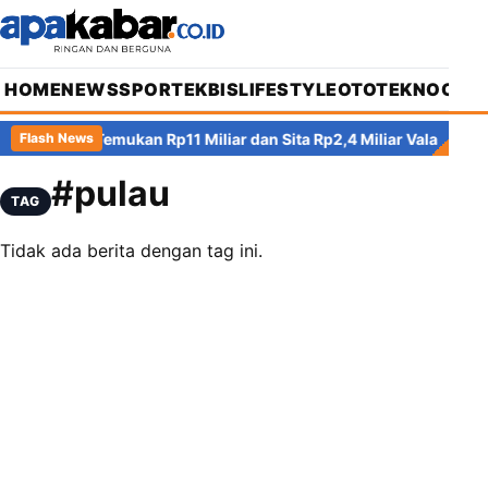
HOME
NEWS
SPORT
EKBIS
LIFESTYLE
OTOTEKNO
OPIN
masin: KPK Temukan Rp11 Miliar dan Sita Rp2,4 Miliar Valas
Kor
Flash News
#pulau
TAG
Tidak ada berita dengan tag ini.