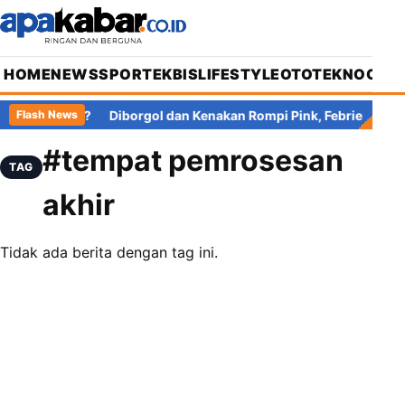
HOME
NEWS
SPORT
EKBIS
LIFESTYLE
OTOTEKNO
OPIN
Pajak di Mana?
Diborgol dan Kenakan Rompi Pink, Febrie Adrian
Flash News
#tempat pemrosesan
TAG
akhir
Tidak ada berita dengan tag ini.