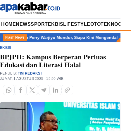
HOME
NEWS
SPORT
EKBIS
LIFESTYLE
OTOTEKNO
OPIN
Setelah Perry Warjiyo Mundur, Siapa Kini Mengendalikan Bank In
Flash News
EKBIS
BPJPH: Kampus Berperan Perluas
Edukasi dan Literasi Halal
PENULIS:
TIM REDAKSI
JUMAT, 1 AGUSTUS 2025 | 15:50 WIB