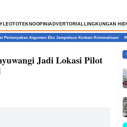
TYLE
OTOTEKNO
OPINI
ADVERTORIAL
LINGKUNGAN HID
rgumen Eks Jampidsus Korban Kriminalisasi
Ratusan Dapur MB
uwangi Jadi Lokasi Pilot
l