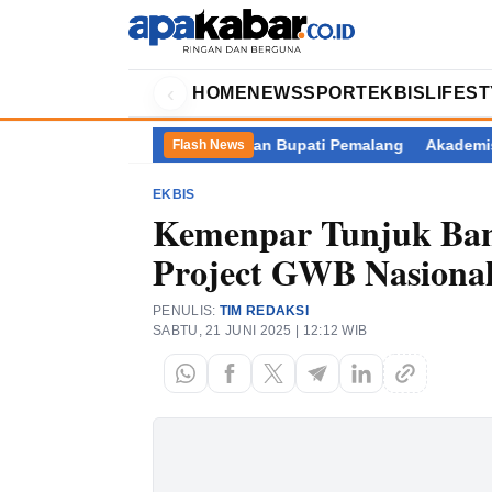
‹
HOME
NEWS
SPORT
EKBIS
LIFES
sus Dugaan Pemerasan Bupati Pemalang
Akademisi Pertanyakan A
Flash News
EKBIS
Kemenpar Tunjuk Bany
Project GWB Nasiona
PENULIS:
TIM REDAKSI
SABTU, 21 JUNI 2025 | 12:12 WIB