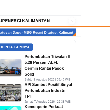
›
UP
ENERGI KALIMANTAN
G Resmi Ditutup, Kalimantan Terbanyak
Setelah Perry Warjiy
BERITA LAINNYA
Pertumbuhan Triwulan II
5,29 Persen, ALFI:
Cermin Rantai Pasok
Solid
Sabtu, 8 Agustus 2026 | 05:45 WIB
API Sambut Positif Sinyal
Pertumbuhan Industri
TPT
Jumat, 7 Agustus 2026 | 22:38 WIB
Kemenperin Perkuat