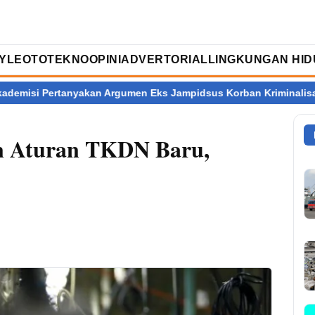
TYLE
OTOTEKNO
OPINI
ADVERTORIAL
LINGKUNGAN HID
akan Argumen Eks Jampidsus Korban Kriminalisasi
Ratusan Da
n Aturan TKDN Baru,