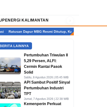
›
UP
ENERGI KALIMANTAN
pur MBG Resmi Ditutup, Kalimantan Terbanyak
Setelah Perry 
BERITA LAINNYA
Pertumbuhan Triwulan II
5,29 Persen, ALFI:
Cermin Rantai Pasok
Solid
Sabtu, 8 Agustus 2026 | 05:45 WIB
API Sambut Positif Sinyal
Pertumbuhan Industri
TPT
Jumat, 7 Agustus 2026 | 22:38 WIB
Kemenperin Perkuat