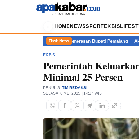
‹
HOME
NEWS
SPORT
EKBIS
LIFES
lik Kasus Dugaan Pemerasan Bupati Pemalang
Akademisi Pertany
Flash News
EKBIS
Pemerintah Keluarka
Minimal 25 Persen
PENULIS:
TIM REDAKSI
SELASA, 6 MEI 2025 | 14:14 WIB