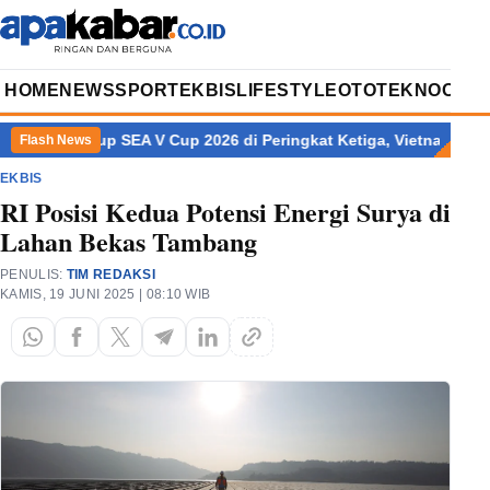
HOME
NEWS
SPORT
EKBIS
LIFESTYLE
OTOTEKNO
OPIN
utup SEA V Cup 2026 di Peringkat Ketiga, Vietnam Sabet Gelar Ju
Flash News
EKBIS
RI Posisi Kedua Potensi Energi Surya di
Lahan Bekas Tambang
PENULIS:
TIM REDAKSI
KAMIS, 19 JUNI 2025 | 08:10 WIB