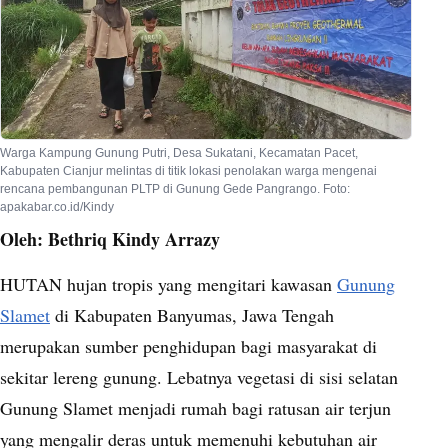
Warga Kampung Gunung Putri, Desa Sukatani, Kecamatan Pacet,
Kabupaten Cianjur melintas di titik lokasi penolakan warga mengenai
rencana pembangunan PLTP di Gunung Gede Pangrango. Foto:
apakabar.co.id/Kindy
Oleh: Bethriq Kindy Arrazy
HUTAN hujan tropis yang mengitari kawasan
Gunung
Slamet
di Kabupaten Banyumas, Jawa Tengah
merupakan sumber penghidupan bagi masyarakat di
sekitar lereng gunung. Lebatnya vegetasi di sisi selatan
Gunung Slamet menjadi rumah bagi ratusan air terjun
yang mengalir deras untuk memenuhi kebutuhan air