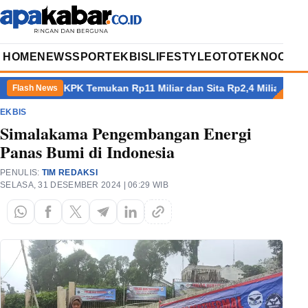
HOME
NEWS
SPORT
EKBIS
LIFESTYLE
OTOTEKNO
OPIN
kan Rp11 Miliar dan Sita Rp2,4 Miliar Valas
Korban MBG Terus 
Flash News
EKBIS
Simalakama Pengembangan Energi
Panas Bumi di Indonesia
PENULIS:
TIM REDAKSI
SELASA, 31 DESEMBER 2024 | 06:29 WIB