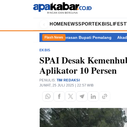
‹
HOME
NEWS
SPORT
EKBIS
LIFES
lik Kasus Dugaan Pemerasan Bupati Pemalang
Akademisi Pertany
Flash News
EKBIS
SPAI Desak Kemenhub
Aplikator 10 Persen
PENULIS:
TIM REDAKSI
JUMAT, 25 JULI 2025 | 22:57 WIB