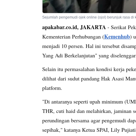
Sejumlah pengemudi ojek online (ojol) berunjuk rasa di 
apakabar.co.id, JAKARTA
- Serikat Pek
Kemenhub
Kementerian Perhubungan (
) 
menjadi 10 persen. Hal ini tersebut disa
Yang Adi Berkelanjutan" yang diselengga
Selain itu permasalahan kondisi kerja peker
dilihat dari sudut pandang Hak Asasi Man
platform.
"Di antaranya seperti upah minimum (UMP)
THR, cuti haid dan melahirkan, jaminan s
perundingan bersama agar pengemudi dapat
sepihak," katanya Ketua SPAI, Lily Pujiati