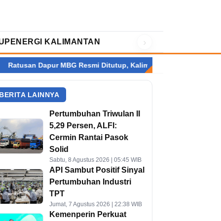
›
UP
ENERGI KALIMANTAN
pur MBG Resmi Ditutup, Kalimantan Terbanyak
Setelah Perry 
BERITA LAINNYA
Pertumbuhan Triwulan II
5,29 Persen, ALFI:
Cermin Rantai Pasok
Solid
Sabtu, 8 Agustus 2026 | 05:45 WIB
API Sambut Positif Sinyal
Pertumbuhan Industri
TPT
Jumat, 7 Agustus 2026 | 22:38 WIB
Kemenperin Perkuat