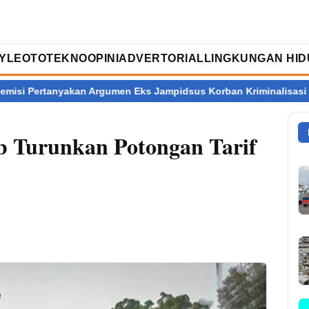
TYLE
OTOTEKNO
OPINI
ADVERTORIAL
LINGKUNGAN HID
akan Argumen Eks Jampidsus Korban Kriminalisasi
Ratusan Da
 Turunkan Potongan Tarif