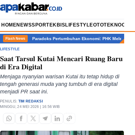
HOME
NEWS
SPORT
EKBIS
LIFESTYLE
OTOTEKNO
OPIN
gung
Paradoks Pertumbuhan Ekonomi: PHK Meledak, Jurang Ke
Flash News
LIFESTYLE
Saat Tarsul Kutai Mencari Ruang Baru
di Era Digital
Menjaga nyanyian warisan Kutai itu tetap hidup di
tengah generasi muda yang tumbuh di era digital
menjadi PR saat ini.
PENULIS:
TIM REDAKSI
MINGGU, 24 MEI 2026 | 16:56 WIB