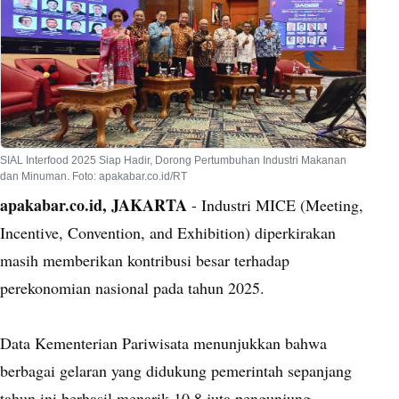
SIAL Interfood 2025 Siap Hadir, Dorong Pertumbuhan Industri Makanan
dan Minuman. Foto: apakabar.co.id/RT
apakabar.co.id, JAKARTA
- Industri MICE (Meeting,
Incentive, Convention, and Exhibition) diperkirakan
masih memberikan kontribusi besar terhadap
perekonomian nasional pada tahun 2025.
Data Kementerian Pariwisata menunjukkan bahwa
berbagai gelaran yang didukung pemerintah sepanjang
tahun ini berhasil menarik 10,8 juta pengunjung,