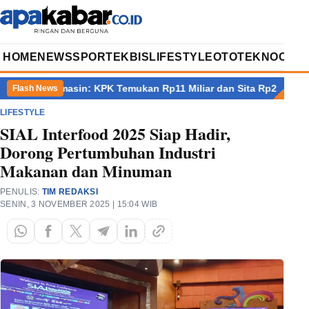
HOME
NEWS
SPORT
EKBIS
LIFESTYLE
OTOTEKNO
OPIN
njarmasin: KPK Temukan Rp11 Miliar dan Sita Rp2,4 Miliar Valas
Flash News
LIFESTYLE
SIAL Interfood 2025 Siap Hadir,
Dorong Pertumbuhan Industri
Makanan dan Minuman
PENULIS:
TIM REDAKSI
SENIN, 3 NOVEMBER 2025 | 15:04 WIB