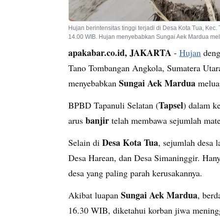
Hujan berintensitas tinggi terjadi di Desa Kota Tua, K
14.00 WIB. Hujan menyebabkan Sungai Aek Mardua mel
apakabar.co.id, JAKARTA
-
Hujan
denga
Tano Tombangan Angkola, Sumatera Utara
Sungai Aek Mardua
menyebabkan
melua
Tapsel
BPBD Tapanuli Selatan (
) dalam k
banjir
arus
telah membawa sejumlah mate
Desa Kota Tua
Selain di
, sejumlah desa l
Desa Harean, dan Desa Simaninggir. Hany
desa yang paling parah kerusakannya.
Sungai Aek Mardua
Akibat luapan
, berd
16.30 WIB, diketahui korban jiwa mening