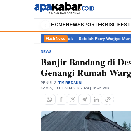
‹
HOME
NEWS
SPORT
EKBIS
LIFES
p, Kalimantan Terbanyak
Setelah Perry Warjiyo Mundur, Siapa
Flash News
NEWS
Banjir Bandang di De
Genangi Rumah Warg
PENULIS:
TIM REDAKSI
KAMIS, 19 DESEMBER 2024 | 16:46 WIB