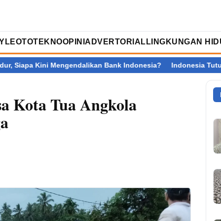
TYLE
OTOTEKNO
OPINI
ADVERTORIAL
LINGKUNGAN HID
 Kini Mengendalikan Bank Indonesia?
Indonesia Tutup SEA V Cup
sa Kota Tua Angkola
a