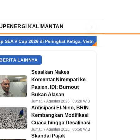
›
UP
ENERGI KALIMANTAN
 2026 di Peringkat Ketiga, Vietnam Sabet Gelar Juara
Fajar/Fi
BERITA LAINNYA
Sesalkan Nakes
Komentar Nirempati ke
Pasien, IDI: Burnout
Bukan Alasan
Jumat, 7 Agustus 2026 | 08:20 WIB
Antisipasi El-Nino, BRIN
Kembangkan Modifikasi
Cuaca hingga Desalinasi
Jumat, 7 Agustus 2026 | 06:50 WIB
Skandal Pajak