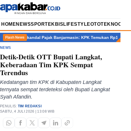
HOME
NEWS
SPORT
EKBIS
LIFESTYLE
OTOTEKNO
OPIN
bar
Skandal Pajak Banjarmasin: KPK Temukan Rp11 Miliar dan Si
Flash News
NEWS
Detik-Detik OTT Bupati Langkat,
Keberadaan Tim KPK Sempat
Terendus
Kedatangan tim KPK di Kabupaten Langkat
ternyata sempat terdeteksi oleh Bupati Langkat
Syah Afandin.
PENULIS:
TIM REDAKSI
SABTU, 4 JULI 2026 | 13:08 WIB