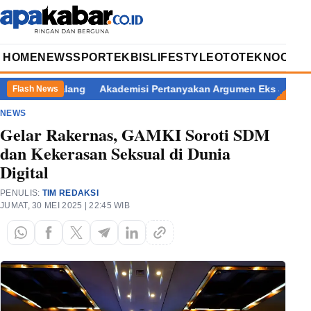
HOME
NEWS
SPORT
EKBIS
LIFESTYLE
OTOTEKNO
OPIN
ati Pemalang
Akademisi Pertanyakan Argumen Eks Jampidsus Ko
Flash News
NEWS
Gelar Rakernas, GAMKI Soroti SDM
dan Kekerasan Seksual di Dunia
Digital
PENULIS:
TIM REDAKSI
JUMAT, 30 MEI 2025 | 22:45 WIB