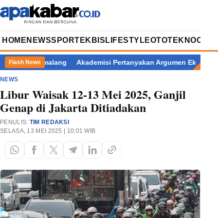
HOME
NEWS
SPORT
EKBIS
LIFESTYLE
OTOTEKNO
OPIN
upati Pemalang
Akademisi Pertanyakan Argumen Eks Jampidsus
Flash News
NEWS
Libur Waisak 12-13 Mei 2025, Ganjil
Genap di Jakarta Ditiadakan
PENULIS:
TIM REDAKSI
SELASA, 13 MEI 2025 | 10:01 WIB