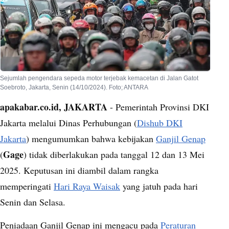
Sejumlah pengendara sepeda motor terjebak kemacetan di Jalan Gatot
Soebroto, Jakarta, Senin (14/10/2024). Foto; ANTARA
apakabar.co.id, JAKARTA
- Pemerintah Provinsi DKI
Jakarta melalui Dinas Perhubungan (
Dishub DKI
Jakarta
) mengumumkan bahwa kebijakan
Ganjil Genap
Gage
(
) tidak diberlakukan pada tanggal 12 dan 13 Mei
2025. Keputusan ini diambil dalam rangka
memperingati
Hari Raya Waisak
yang jatuh pada hari
Senin dan Selasa.
Peniadaan Ganjil Genap ini mengacu pada
Peraturan