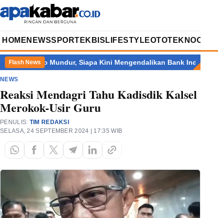
HOME
NEWS
SPORT
EKBIS
LIFESTYLE
OTOTEKNO
OPIN
ry Warjiyo Mundur, Siapa Kini Mengendalikan Bank Indonesia?
Flash News
NEWS
Reaksi Mendagri Tahu Kadisdik Kalsel
Merokok-Usir Guru
PENULIS:
TIM REDAKSI
SELASA, 24 SEPTEMBER 2024 | 17:35 WIB