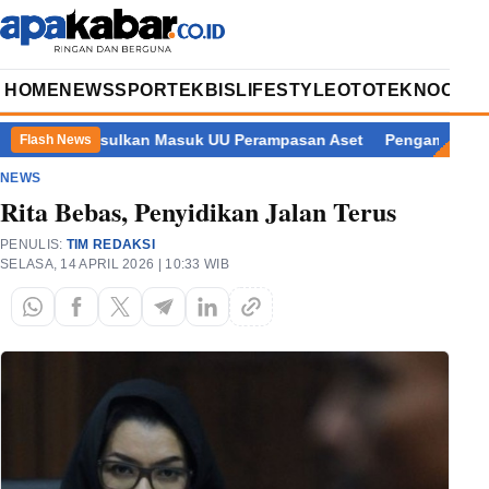
HOME
NEWS
SPORT
EKBIS
LIFESTYLE
OTOTEKNO
OPIN
rime Diusulkan Masuk UU Perampasan Aset
Pengamanan Penegak
Flash News
NEWS
Rita Bebas, Penyidikan Jalan Terus
PENULIS:
TIM REDAKSI
SELASA, 14 APRIL 2026 | 10:33 WIB