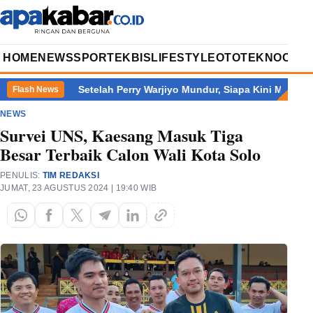
HOME
NEWS
SPORT
EKBIS
LIFESTYLE
OTOTEKNO
OPIN
rbanyak
Setelah Perry Warjiyo Mundur, Siapa Kini Mengendalik
Flash News
NEWS
Survei UNS, Kaesang Masuk Tiga
Besar Terbaik Calon Wali Kota Solo
PENULIS:
TIM REDAKSI
JUMAT, 23 AGUSTUS 2024 | 19:40 WIB