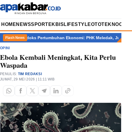
HOME
NEWS
SPORT
EKBIS
LIFESTYLE
OTOTEKNO
OPIN
adoks Pertumbuhan Ekonomi: PHK Meledak, Jurang Kemiskinan 
Flash News
OPINI
Ebola Kembali Meningkat, Kita Perlu
Waspada
PENULIS:
TIM REDAKSI
JUMAT, 29 MEI 2026 | 11:11 WIB