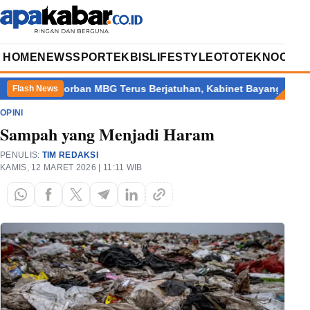
HOME
NEWS
SPORT
EKBIS
LIFESTYLE
OTOTEKNO
OPIN
orban MBG Terus Berjatuhan, Kabinet Bayangan Beri Catatan Krit
Flash News
OPINI
Sampah yang Menjadi Haram
PENULIS:
TIM REDAKSI
KAMIS, 12 MARET 2026 | 11:11 WIB