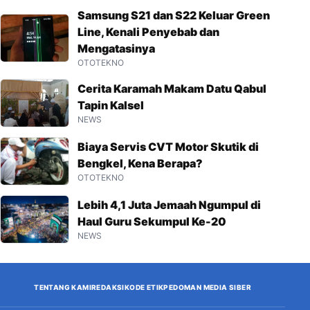
Samsung S21 dan S22 Keluar Green
Line, Kenali Penyebab dan
Mengatasinya
OTOTEKNO
Cerita Karamah Makam Datu Qabul
Tapin Kalsel
NEWS
Biaya Servis CVT Motor Skutik di
Bengkel, Kena Berapa?
OTOTEKNO
Lebih 4,1 Juta Jemaah Ngumpul di
Haul Guru Sekumpul Ke-20
NEWS
TENTANG KAMI
REDAKSI
KODE ETIK
PEDOMAN MEDIA SIBER