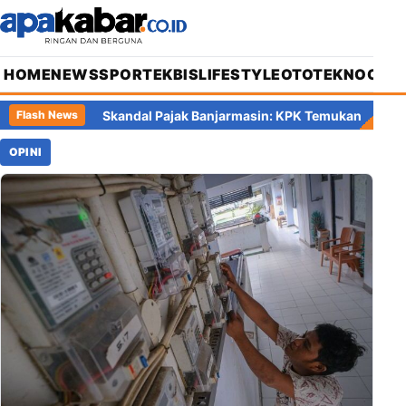
HOME
NEWS
SPORT
EKBIS
LIFESTYLE
OTOTEKNO
OPIN
 Melebar
Skandal Pajak Banjarmasin: KPK Temukan Rp11 Miliar d
Flash News
OPINI