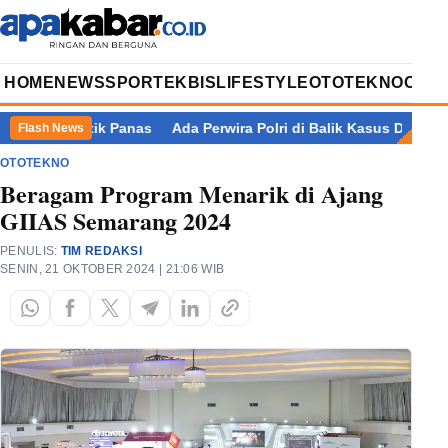
HOME
NEWS
SPORT
EKBIS
LIFESTYLE
OTOTEKNO
OPIN
019 Titik Panas
Ada Perwira Polri di Balik Kasus Dugaan Pem
Flash News
OTOTEKNO
Beragam Program Menarik di Ajang
GIIAS Semarang 2024
PENULIS:
TIM REDAKSI
SENIN, 21 OKTOBER 2024 | 21:06 WIB