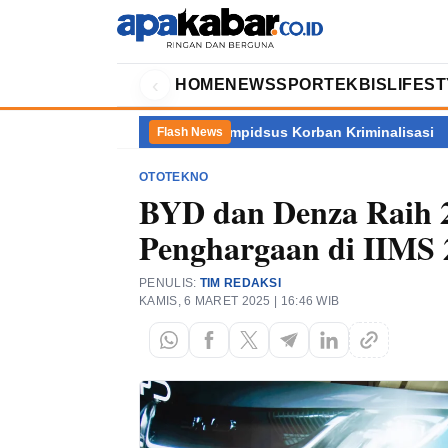
‹
HOME
NEWS
SPORT
EKBIS
LIFES
akan Argumen Eks Jampidsus Korban Kriminalisasi
Ratusan Da
Flash News
OTOTEKNO
BYD dan Denza Raih 
Penghargaan di IIMS 
PENULIS:
TIM REDAKSI
KAMIS, 6 MARET 2025 | 16:46 WIB