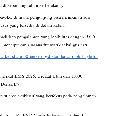
 di sepanjang tahun ke belakang.
-a-oke, di mana pengunjung bisa menikmati sesi
usus yang tersedia di dalam kabin.
ghadirkan pengalaman yang lebih luas dengan BYD
, menciptakan suasana futuristik sekaligus asri.
-market-share-50-persen-byd-siap-bawa-mobil-hybrid-
 ikut IIMS 2025, tercatat lebih dari 1.000
e Denza D9.
aitu area eksklusif yang berfokus pada pengalaman
lations, PT BYD Motor Indonesia, Luther T.