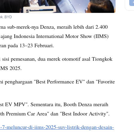
ok. BYD
ma sub-merek-nya Denza, meraih lebih dari 2.400
jang Indonesia International Motor Show (IIMS)
an pada 13–23 Februari.
i sisi pemesanan, dua merek otomotif asal Tiongkok
IIMS 2025.
hi penghargaan "Best Performance EV" dan "Favorite
t EV MPV". Sementara itu, Booth Denza meraih
th Premium Car Area" dan "Best Indoor Activity".
n-7-meluncur-di-iims-2025-suv-listrik-dengan-desain-