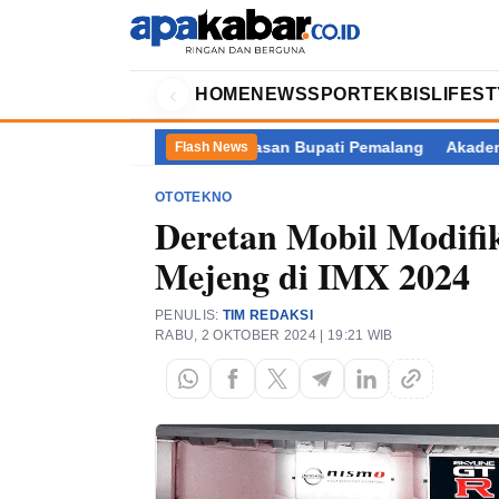
‹
HOME
NEWS
SPORT
EKBIS
LIFES
 Dugaan Pemerasan Bupati Pemalang
Akademisi Pertanyakan Arg
Flash News
OTOTEKNO
Deretan Mobil Modifik
Mejeng di IMX 2024
PENULIS:
TIM REDAKSI
RABU, 2 OKTOBER 2024 | 19:21 WIB