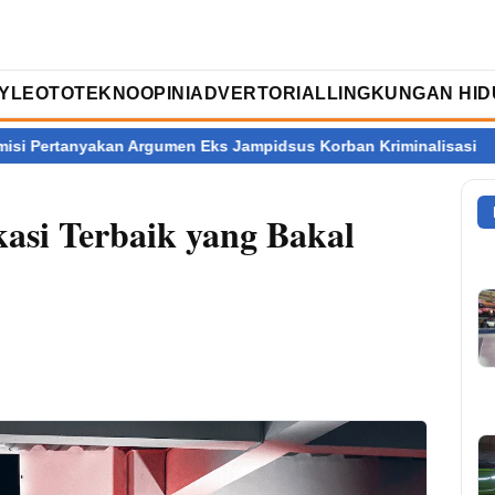
TYLE
OTOTEKNO
OPINI
ADVERTORIAL
LINGKUNGAN HID
umen Eks Jampidsus Korban Kriminalisasi
Ratusan Dapur MBG 
asi Terbaik yang Bakal