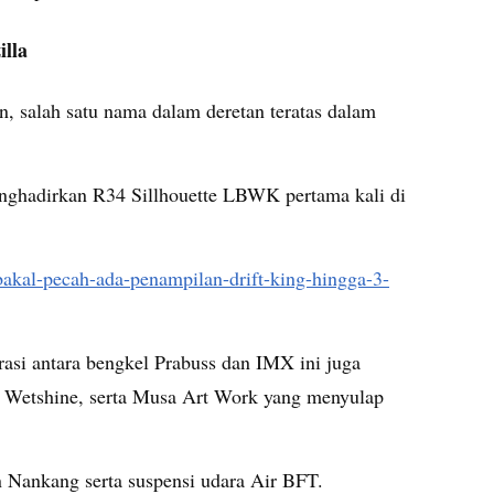
illa
n, salah satu nama dalam deretan teratas dalam
enghadirkan R34 Sillhouette LBWK pertama kali di
bakal-pecah-ada-penampilan-drift-king-hingga-3-
asi antara bengkel Prabuss dan IMX ini juga
 Wetshine, serta Musa Art Work yang menyulap
n Nankang serta suspensi udara Air BFT.