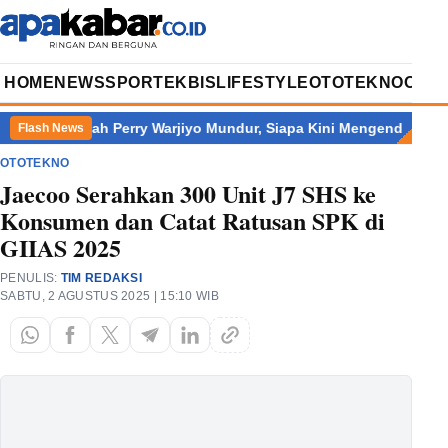
HOME
NEWS
SPORT
EKBIS
LIFESTYLE
OTOTEKNO
OPIN
k
Setelah Perry Warjiyo Mundur, Siapa Kini Mengendalikan Ban
Flash News
OTOTEKNO
Jaecoo Serahkan 300 Unit J7 SHS ke
Konsumen dan Catat Ratusan SPK di
GIIAS 2025
PENULIS:
TIM REDAKSI
SABTU, 2 AGUSTUS 2025 | 15:10 WIB