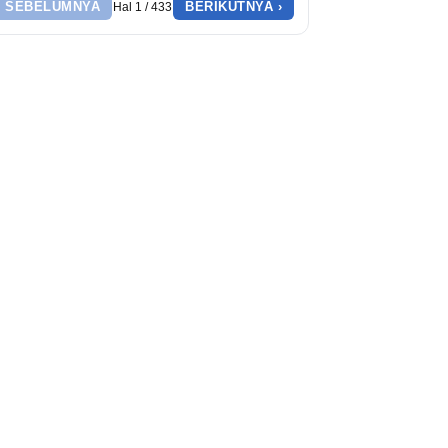
‹ SEBELUMNYA
BERIKUTNYA ›
Hal 1 / 433