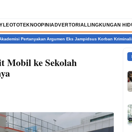
TYLE
OTOTEKNO
OPINI
ADVERTORIAL
LINGKUNGAN HID
rtanyakan Argumen Eks Jampidsus Korban Kriminalisasi
Ratus
 Mobil ke Sekolah
nya