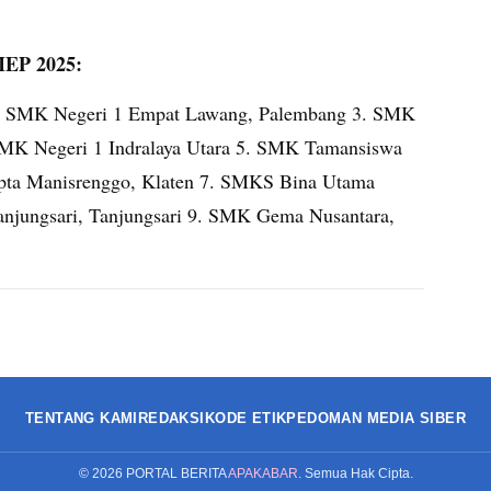
MEP 2025:
. SMK Negeri 1 Empat Lawang, Palembang 3. SMK
 SMK Negeri 1 Indralaya Utara 5. SMK Tamansiswa
ta Manisrenggo, Klaten 7. SMKS Bina Utama
njungsari, Tanjungsari 9. SMK Gema Nusantara,
TENTANG KAMI
REDAKSI
KODE ETIK
PEDOMAN MEDIA SIBER
©
2026
PORTAL BERITA
APAKABAR
. Semua Hak Cipta.