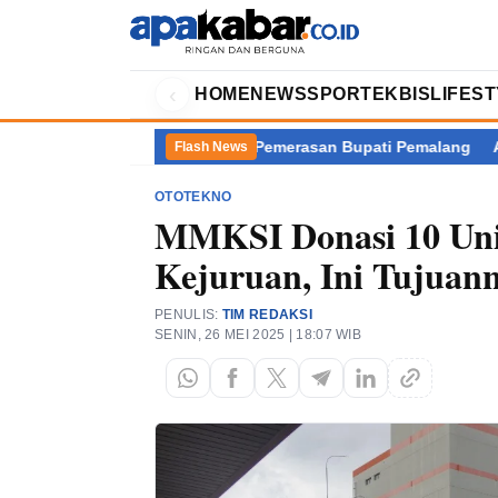
‹
HOME
NEWS
SPORT
EKBIS
LIFES
i Balik Kasus Dugaan Pemerasan Bupati Pemalang
Akademisi Pe
Flash News
OTOTEKNO
MMKSI Donasi 10 Unit
Kejuruan, Ini Tujuan
PENULIS:
TIM REDAKSI
SENIN, 26 MEI 2025 | 18:07 WIB