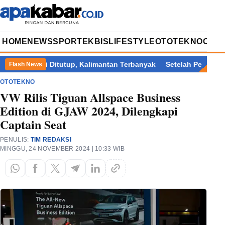
HOME
NEWS
SPORT
EKBIS
LIFESTYLE
OTOTEKNO
OPIN
 Resmi Ditutup, Kalimantan Terbanyak
Setelah Perry Warjiyo 
Flash News
OTOTEKNO
VW Rilis Tiguan Allspace Business
Edition di GJAW 2024, Dilengkapi
Captain Seat
PENULIS:
TIM REDAKSI
MINGGU, 24 NOVEMBER 2024 | 10:33 WIB