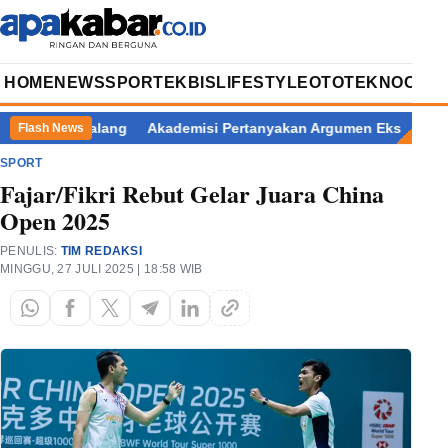
HOME
NEWS
SPORT
EKBIS
LIFESTYLE
OTOTEKNO
OPIN
pati Pemalang
Akademisi Pertanyakan Argumen Eks Jampidsus 
Flash News
SPORT
Fajar/Fikri Rebut Gelar Juara China
Open 2025
PENULIS:
TIM REDAKSI
MINGGU, 27 JULI 2025 | 18:58 WIB