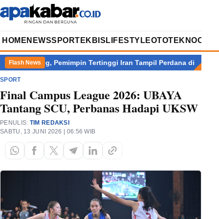
HOME
NEWS
SPORT
EKBIS
LIFESTYLE
OTOTEKNO
OPIN
ang, Pemimpin Tertinggi Iran Tampil Perdana di Publik
Laba di 
Flash News
SPORT
Final Campus League 2026: UBAYA
Tantang SCU, Perbanas Hadapi UKSW
PENULIS:
TIM REDAKSI
SABTU, 13 JUNI 2026 | 06:56 WIB