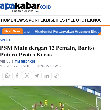
HOME
NEWS
SPORT
EKBIS
LIFESTYLE
OTOTEKNO
OPIN
i Pemalang
Akademisi Pertanyakan Argumen Eks Jampidsus Korb
Flash News
SPORT
PSM Main dengan 12 Pemain, Barito
Putera Protes Keras
PENULIS:
TIM REDAKSI
MINGGU, 22 DESEMBER 2024 | 22:21 WIB