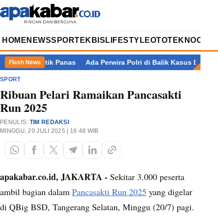
HOME
NEWS
SPORT
EKBIS
LIFESTYLE
OTOTEKNO
OPIN
 5.019 Titik Panas
Ada Perwira Polri di Balik Kasus Dugaan P
Flash News
SPORT
Ribuan Pelari Ramaikan Pancasakti
Run 2025
PENULIS:
TIM REDAKSI
MINGGU, 20 JULI 2025 | 16:48 WIB
apakabar.co.id, JAKARTA -
Sekitar 3.000 peserta
ambil bagian dalam
Pancasakti Run 2025
yang digelar
di QBig BSD, Tangerang Selatan, Minggu (20/7) pagi.