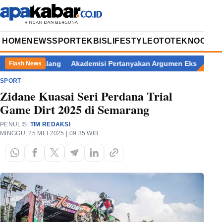
HOME
NEWS
SPORT
EKBIS
LIFESTYLE
OTOTEKNO
OPIN
ati Pemalang
Akademisi Pertanyakan Argumen Eks Jampidsus Ko
Flash News
SPORT
Zidane Kuasai Seri Perdana Trial
Game Dirt 2025 di Semarang
PENULIS:
TIM REDAKSI
MINGGU, 25 MEI 2025 | 09:35 WIB