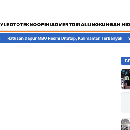
Ekonomi: PHK Meledak, Jurang
TYLE
OTOTEKNO
OPINI
ADVERTORIAL
LINGKUNGAN HI
 Dapur MBG Resmi Ditutup, Kalimantan Terbanyak
Setelah Perr
B