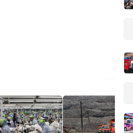
odifikasi Cuaca
anan di Bank
ruk Siap Pakai
›