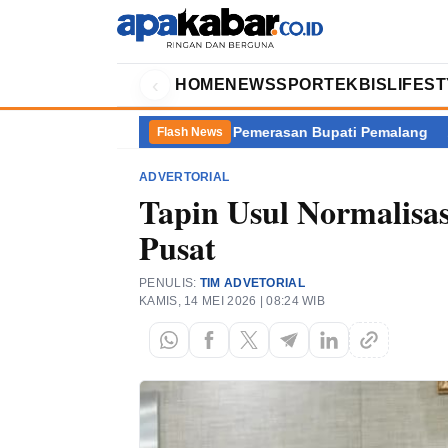
‹
HOME
NEWS
SPORT
EKBIS
LIFES
i Balik Kasus Dugaan Pemerasan Bupati Pemalang
Akademisi Pe
Flash News
ADVERTORIAL
Tapin Usul Normalisas
Pusat
PENULIS:
TIM ADVETORIAL
KAMIS, 14 MEI 2026 | 08:24 WIB