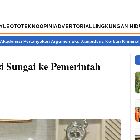
TYLE
OTOTEKNO
OPINI
ADVERTORIAL
LINGKUNGAN HID
rtanyakan Argumen Eks Jampidsus Korban Kriminalisasi
Ratus
i Sungai ke Pemerintah