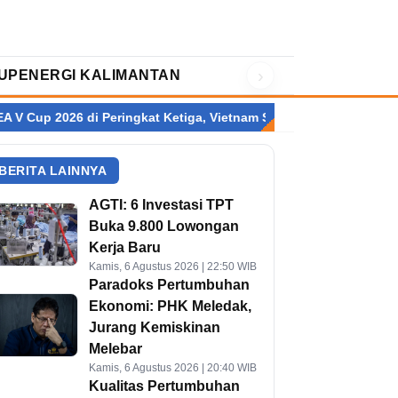
›
UP
ENERGI KALIMANTAN
 di Peringkat Ketiga, Vietnam Sabet Gelar Juara
Fajar/Fikri R
BERITA LAINNYA
AGTI: 6 Investasi TPT
Buka 9.800 Lowongan
Kerja Baru
Kamis, 6 Agustus 2026 | 22:50 WIB
Paradoks Pertumbuhan
Ekonomi: PHK Meledak,
Jurang Kemiskinan
Melebar
Kamis, 6 Agustus 2026 | 20:40 WIB
Kualitas Pertumbuhan