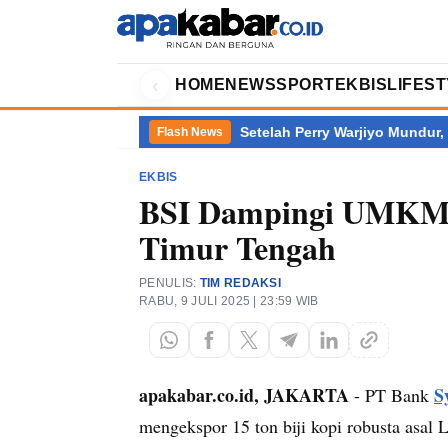
‹
HOME
NEWS
SPORT
EKBIS
LIFES
limantan Terbanyak
Setelah Perry Warjiyo Mundur, Siapa Kini
Flash News
EKBIS
BSI Dampingi UMKM E
Timur Tengah
PENULIS:
TIM REDAKSI
RABU, 9 JULI 2025 | 23:59 WIB
apakabar.co.id, JAKARTA
S
- PT Bank
mengekspor 15 ton biji kopi robusta asa