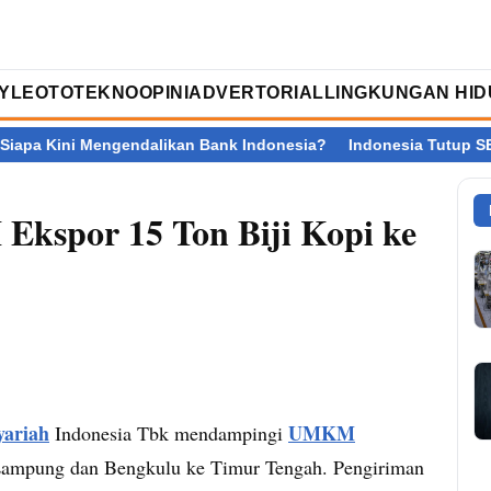
TYLE
OTOTEKNO
OPINI
ADVERTORIAL
LINGKUNGAN HID
 Mengendalikan Bank Indonesia?
Indonesia Tutup SEA V Cup 2026
kspor 15 Ton Biji Kopi ke
yariah
UMKM
Indonesia Tbk mendampingi
l Lampung dan Bengkulu ke Timur Tengah. Pengiriman