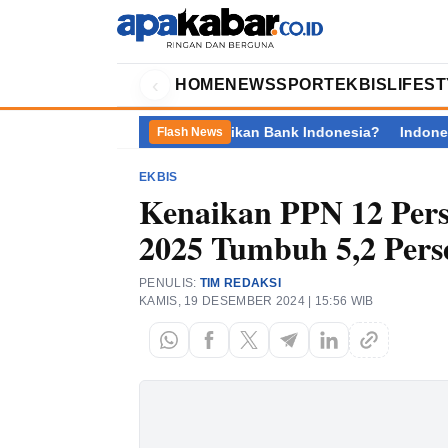
‹
HOME
NEWS
SPORT
EKBIS
LIFES
ur, Siapa Kini Mengendalikan Bank Indonesia?
Indonesia Tutup 
Flash News
EKBIS
Kenaikan PPN 12 Pers
2025 Tumbuh 5,2 Perse
PENULIS:
TIM REDAKSI
KAMIS, 19 DESEMBER 2024 | 15:56 WIB