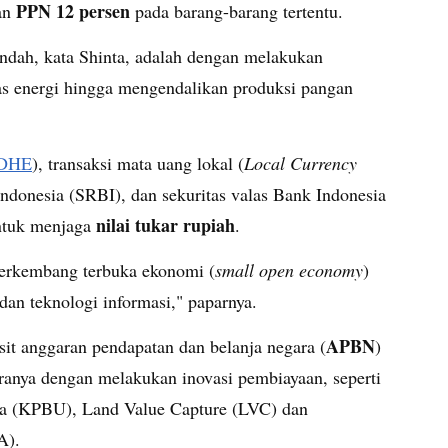
PPN 12 persen
kan
pada barang-barang tertentu.
rendah, kata Shinta, adalah dengan melakukan
tas energi hingga mengendalikan produksi pangan
DHE
), transaksi mata uang lokal (
Local Currency
Indonesia (SRBI), dan sekuritas valas Bank Indonesia
nilai tukar rupiah
ntuk menjaga
.
berkembang terbuka ekonomi (
small open economy
)
dan teknologi informasi," paparnya.
APBN
sit anggaran pendapatan dan belanja negara (
)
aranya dengan melakukan inovasi pembiayaan, seperti
a (KPBU), Land Value Capture (LVC) dan
A).