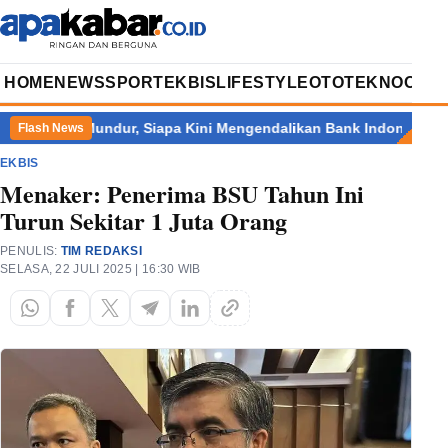
HOME
NEWS
SPORT
EKBIS
LIFESTYLE
OTOTEKNO
OPIN
rjiyo Mundur, Siapa Kini Mengendalikan Bank Indonesia?
Indone
Flash News
EKBIS
Menaker: Penerima BSU Tahun Ini
Turun Sekitar 1 Juta Orang
PENULIS:
TIM REDAKSI
SELASA, 22 JULI 2025 | 16:30 WIB