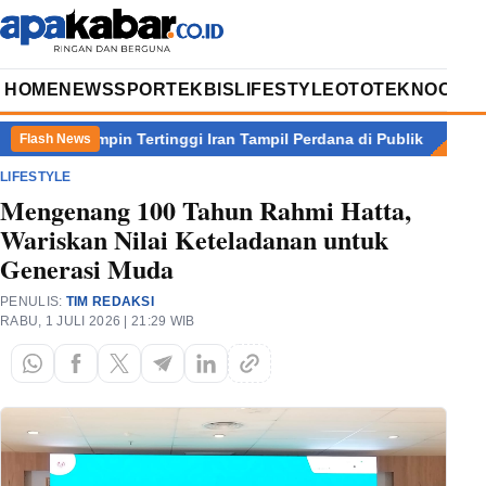
HOME
NEWS
SPORT
EKBIS
LIFESTYLE
OTOTEKNO
OPIN
impin Tertinggi Iran Tampil Perdana di Publik
Laba di Indones
Flash News
LIFESTYLE
Mengenang 100 Tahun Rahmi Hatta,
Wariskan Nilai Keteladanan untuk
Generasi Muda
PENULIS:
TIM REDAKSI
RABU, 1 JULI 2026 | 21:29 WIB