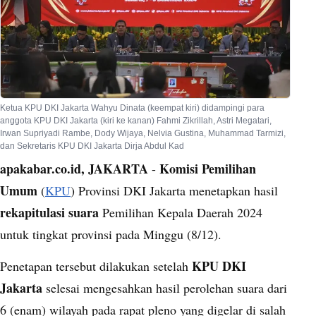
Ketua KPU DKI Jakarta Wahyu Dinata (keempat kiri) didampingi para
anggota KPU DKI Jakarta (kiri ke kanan) Fahmi Zikrillah, Astri Megatari,
Irwan Supriyadi Rambe, Dody Wijaya, Nelvia Gustina, Muhammad Tarmizi,
dan Sekretaris KPU DKI Jakarta Dirja Abdul Kad
apakabar.co.id, JAKARTA
Komisi Pemilihan
-
Umum
(
KPU
) Provinsi DKI Jakarta menetapkan hasil
rekapitulasi suara
Pemilihan Kepala Daerah 2024
untuk tingkat provinsi pada Minggu (8/12).
KPU DKI
Penetapan tersebut dilakukan setelah
Jakarta
selesai mengesahkan hasil perolehan suara dari
6 (enam) wilayah pada rapat pleno yang digelar di salah