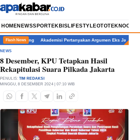
HOME
NEWS
SPORT
EKBIS
LIFESTYLE
OTOTEKNO
OPIN
i Pemalang
Akademisi Pertanyakan Argumen Eks Jampidsus Korb
Flash News
NEWS
8 Desember, KPU Tetapkan Hasil
Rekapitulasi Suara Pilkada Jakarta
PENULIS:
TIM REDAKSI
MINGGU, 8 DESEMBER 2024 | 07:10 WIB